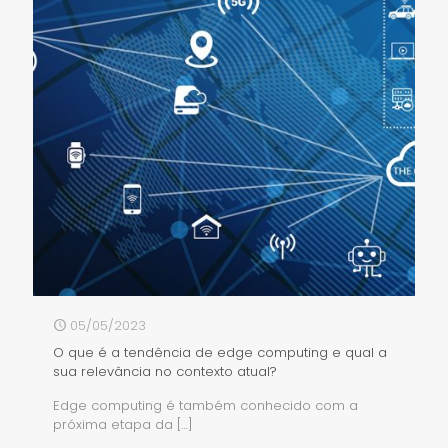
05/05/2023
O que é a tendência de edge computing e qual a
sua relevância no contexto atual?
Edge computing é também conhecido com a
próxima etapa da
[…]