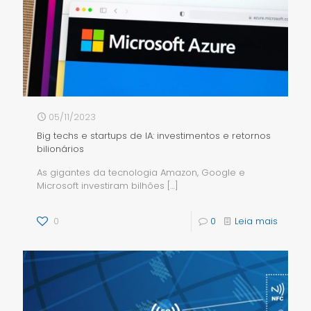
05/11/2023
Big techs e startups de IA: investimentos e retornos
bilionários
As gigantes da tecnologia Amazon, Google e
Microsoft investiram bilhões
[…]
0
0
Leia mais