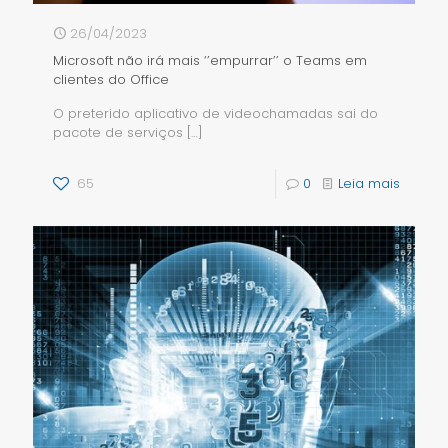
26/04/2023
Microsoft não irá mais ‘’empurrar’’ o Teams em
clientes do Office
O preterido aplicativo de videochamadas sai do
pacote de serviços
[…]
65
0
Leia mais