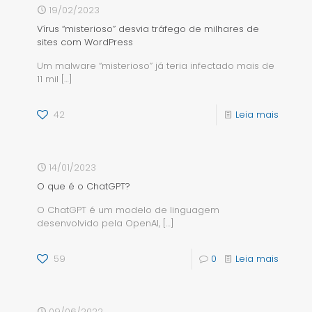
19/02/2023
Vírus “misterioso” desvia tráfego de milhares de
sites com WordPress
Um malware “misterioso” já teria infectado mais de
11 mil
[…]
42
Leia mais
14/01/2023
O que é o ChatGPT?
O ChatGPT é um modelo de linguagem
desenvolvido pela OpenAI,
[…]
59
0
Leia mais
09/06/2022