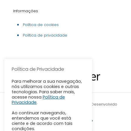
Informações
Política de cookies
Política de privacidade
Parceirias
Política de Privacidade
Para melhorar a sua navegação,
nós utilizamos cookies e outras
tecnologias. Para saber mais,
acesse nossa
Política de
Privacidade
.
© 2026 | Todos os direitos reservados | Desenvolvido
Ao continuar navegando,
por nós com muito
entendemos que você está
WhatsApp.:
(27) 3191-2377
ciente e de acordo com tais
condições.