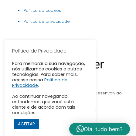
Política de cookies
Política de privacidade
Parceirias
Política de Privacidade
Para melhorar a sua navegação,
nós utilizamos cookies e outras
tecnologias. Para saber mais,
acesse nossa
Política de
Privacidade
.
© 2026 | Todos os direitos reservados | Desenvolvido
Ao continuar navegando,
entendemos que você está
por nós com muito
ciente e de acordo com tais
WhatsApp.:
(27) 3191-2377
condições.
ACEITAR
Olá, tudo bem?