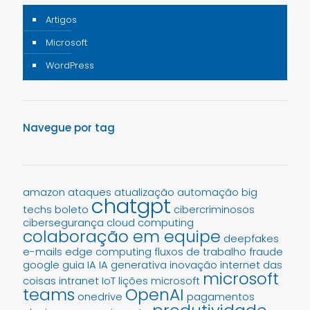
Artigos
Microsoft
WordPress
Navegue por tag
amazon
ataques
atualização
automação
big
chatgpt
techs
boleto
cibercriminosos
cibersegurança
cloud computing
colaboração em equipe
deepfakes
e-mails
edge computing
fluxos de trabalho
fraude
google
guia
IA
IA generativa
inovação
internet das
microsoft
coisas
intranet
IoT
lições
microsoft
teams
OpenAI
onedrive
pagamentos